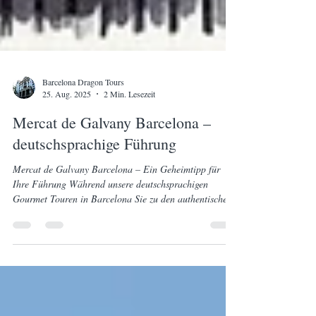
Barcelona Dragon Tours
25. Aug. 2025
2 Min. Lesezeit
Mercat de Galvany Barcelona –
deutschsprachige Führung
Mercat de Galvany Barcelona – Ein Geheimtipp für
Ihre Führung Während unsere deutschsprachigen
Gourmet Touren in Barcelona Sie zu den authentischen
Märkten und Tapas-Bars der Stadt führen, gibt es einen
besonderen Ort, den wir Ihnen für Ihre freie Zeit ans
Herz legen: den Mercat de Galvany. Dieser 1927
erbaute und unter Denkmalschutz stehende Markt ist ein
wahres architektonisches Meisterwerk - und definitiv
einen eigenen Abstecher wert! Ein Markt mit rührender