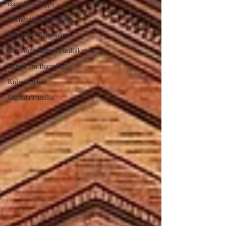
Barcelona Tipps
Bücher über Barcelona
Barcelona Extratouren
Barcelona Sehenswürdigkeiten
In und um Barcelona
Kulinarisches
Sagrada Família