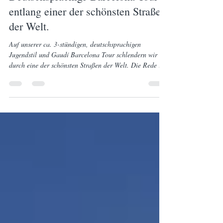
Barcelona Dragon Tours
2. Okt. 2024
1 Min. Lesezeit
Deutschsprachige Barcelona Tour
entlang einer der schönsten Straßen
der Welt.
Auf unserer ca. 3-stündigen, deutschsprachigen
Jugendstil und Gaudí Barcelona Tour schlendern wir
durch eine der schönsten Straßen der Welt. Die Rede ist
von der Carrer Consell de Cent, die seit einem Jahr
verkehrsberuhigt wurde und seitdem eine von Platanen
gesäumte Fußgängerzone mit schönen Terrassencafés und
hervorragenden Bäckereien ist, die katalanischen
Spezialitäten anbieten. Die Straße zeichnet sich auch
durch ihr kulturelles Erbe aus. Kunstgalerien und
Ausstellungen