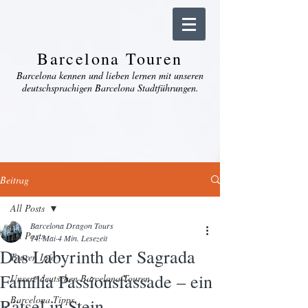
Barcelona Touren
Barcelona kennen und lieben lernen mit unseren
deutschsprachigen Barcelona Stadtführungen.
Beitrag
All Posts
Barcelona Dragon Tours
All Posts
14. Mai
4 Min. Lesezeit
Das Labyrinth der Sagrada
Touren Info
Família Passionsfassade – ein
Unsere deutschen Barcelona Touren
Barcelona Tipps
Rätsel in Stein