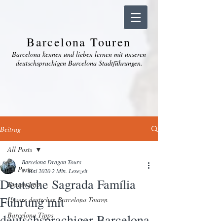
Barcelona Touren
Barcelona kennen und lieben lernen mit unseren
deutschsprachigen Barcelona Stadtführungen.
Beitrag
All Posts
Barcelona Dragon Tours
All Posts
1. Mai 2020
2 Min. Lesezeit
Deutsche Sagrada Família
Touren Info
Führung mit
Unsere deutschen Barcelona Touren
Barcelona Tipps
deutschsprachiger Barcelona