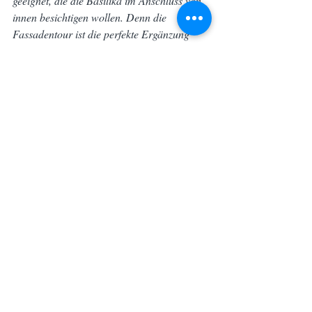
geeignet, die die Basilika im Anschluss von 
innen besichtigen wollen. Denn die 
Fassadentour ist die perfekte Ergänzung 
zum Audioguide. Unser deutschsprachiger 
Live-Guide vermittelt Ihnen kurz und knapp 
und auf amüsante Weise das nötige 
Hintergrundwissen, um Gaudí und sein 
Meisterwerk besser zu verstehen. Wir öffnen 
Ihre Augen für Details, die Sie sonst 
vielleicht nicht wahrnehmen würden.
Mit unserer Hilfe werden Sie Gaudís 
Sprache auch im Inneren der Kirche besser 
verstehen.
Buchen Sie jetzt unsere deutschsprachige 
Barcelona Führung Sagrada Família und 
tauchen Sie ein in Gaudís geheimnisvolle 
Bilderwelt.
Sagrada Família