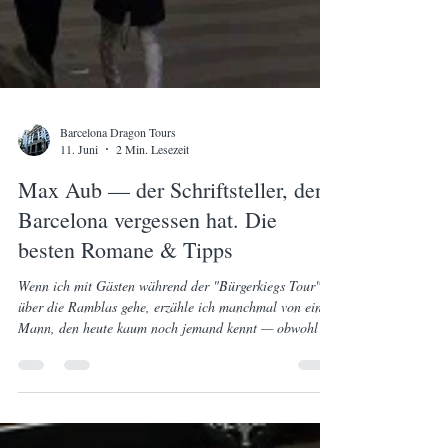
Barcelona Dragon Tours
11. Juni
2 Min. Lesezeit
Max Aub — der Schriftsteller, den
Barcelona vergessen hat. Die
besten Romane & Tipps
Wenn ich mit Gästen während der "Bürgerkiegs Tour"
über die Ramblas gehe, erzähle ich manchmal von einem
Mann, den heute kaum noch jemand kennt — obwohl er
Barcelona so genau beschrieben hat wie wenige andere.
Sein Name: Max Aub. Geboren 1903 in Paris,
aufgewachsen in Valencia, mit 21 Jahren eingebürgerter
Spanier. Seine Muttersprachen waren Deutsch und