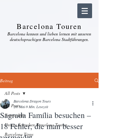
Barcelona Touren
Barcelona kennen und lieben lernen mit unseren
deutschsprachigen Barcelona Stadtführungen.
Beitrag
All Posts
Barcelona Dragon Tours
All Posts
20. Mai
9 Min. Lesezeit
Sagrada Família besuchen –
Touren Info
18 Fehler, die man besser
Unsere deutschen Barcelona Touren
Barcelona Tipps
vermeidet