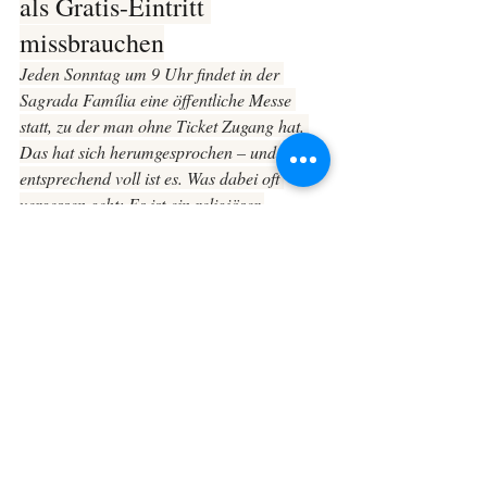
als Gratis-Eintritt 
missbrauchen
Jeden Sonntag um 9 Uhr findet in der 
Sagrada Família eine öffentliche Messe 
statt, zu der man ohne Ticket Zugang hat. 
Das hat sich herumgesprochen – und 
entsprechend voll ist es. Was dabei oft 
vergessen geht: Es ist ein religiöser 
Gottesdienst, kein Touristenprogramm.
Wer kommt, um während der Messe 
herumzulaufen, zu fotografieren und die 
Atmosphäre zu „konsumieren", stört die 
Menschen, die wirklich beten möchten. Wer 
neugierig auf die Kirche als gelebten Ort ist, 
ist herzlich willkommen – aber mit 
entsprechendem Respekt.
Wichtige Informationen zum 
Ablauf der Sonntagsmesse