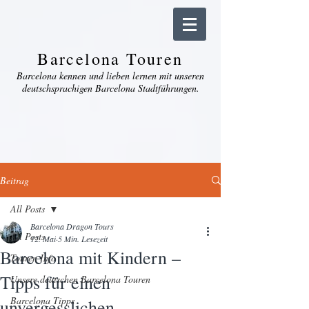
Barcelona Touren
Barcelona kennen und lieben lernen mit unseren
deutschsprachigen Barcelona Stadtführungen.
Beitrag
All Posts
Barcelona Dragon Tours
All Posts
12. Mai
5 Min. Lesezeit
Barcelona mit Kindern –
Touren Info
Tipps für einen
Unsere deutschen Barcelona Touren
Barcelona Tipps
unvergesslichen