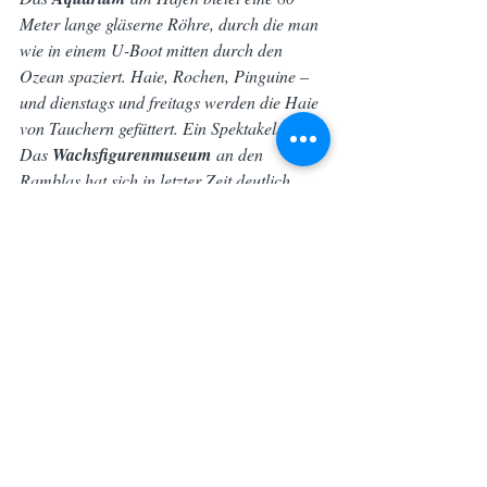
Meter lange gläserne Röhre, durch die man 
wie in einem U-Boot mitten durch den 
Ozean spaziert. Haie, Rochen, Pinguine – 
und dienstags und freitags werden die Haie 
von Tauchern gefüttert. Ein Spektakel.
Das 
Wachsfigurenmuseum
 an den 
Ramblas hat sich in letzter Zeit deutlich 
verbessert. Von Picasso bis Star Wars, von 
barcelonesischen Persönlichkeiten bis zur 
Horror-Abteilung – es gibt genug zu 
entdecken.
Tipp:
 Gleich nebenan liegt das 
El Bosc de 
les Fades
 – eine Bar, die aussieht wie ein 
verwunschener Wald mit knorrigen 
Bäumen, Gnomen und plötzlichem Regen. 
Kinder lieben es. Eltern auch.
Strand und Wasser
Kinder und Strand – das braucht keine 