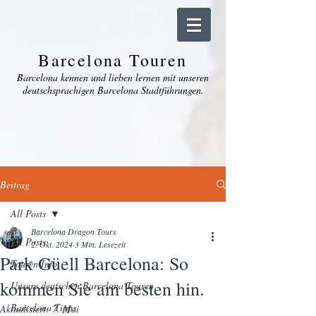
Barcelona Touren
Barcelona kennen und lieben lernen mit unseren
deutschsprachigen Barcelona Stadtführungen.
Beitrag
All Posts
Barcelona Dragon Tours
All Posts
2. Okt. 2024
3 Min. Lesezeit
Park Güell Barcelona: So
Touren Info
kommen Sie am besten hin.
Unsere deutschen Barcelona Touren
Barcelona Tipps
Aktualisiert:
7. Mai