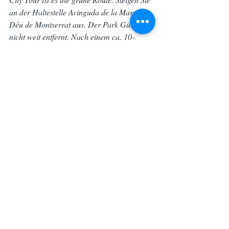
an der Haltestelle Avinguda de la Mare de 
Déu de Montserrat aus. Der Park Güell ist 
nicht weit entfernt. Nach einem ca. 10-
minütigen Fußmarsch sind Sie dort. Der 
schnellste Weg zum Park Güell ist von dort 
die Av. Pompeu Fabra und die Carretera 
Carmel.
Barcelona Stadtführung mit 
deutschsprachigem Tourguide:
 Natürlich 
haben Sie auch die Möglichkeit, den Park 
Güell mit uns auf einer unserer 
deutschsprachigen Barcelona 
Stadtführungen zu besichtigen. Mit einem 
Guide oder einer Reiseleiterin an der Seite 
finden Sie den Weg zum Park Güell am 
einfachsten.
Barcelona Sehenswürdigkeiten
Barcelona Tipps