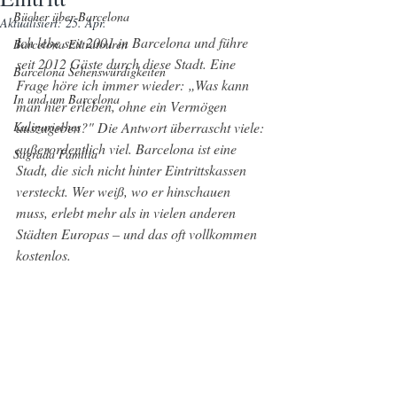
Bücher über Barcelona
Aktualisiert:
25. Apr.
Ich lebe seit 2001 in Barcelona und führe 
Barcelona Extratouren
seit 2012 Gäste durch diese Stadt. Eine 
Barcelona Sehenswürdigkeiten
Frage höre ich immer wieder: „Was kann 
In und um Barcelona
man hier erleben, ohne ein Vermögen 
Kulinarisches
auszugeben?" Die Antwort überrascht viele: 
außerordentlich viel. Barcelona ist eine 
Sagrada Família
Stadt, die sich nicht hinter Eintrittskassen 
versteckt. Wer weiß, wo er hinschauen 
muss, erlebt mehr als in vielen anderen 
Städten Europas – und das oft vollkommen 
kostenlos.