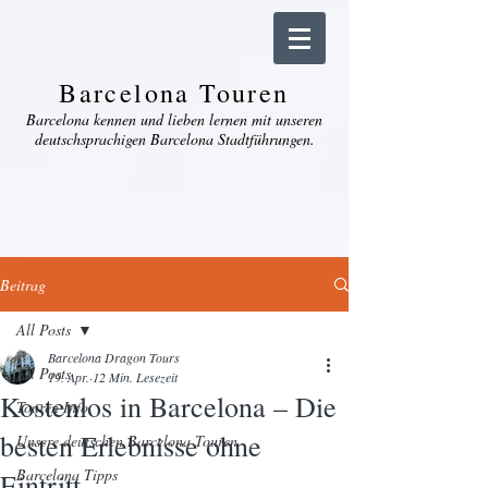
Barcelona Touren
Barcelona kennen und lieben lernen mit unseren
deutschsprachigen Barcelona Stadtführungen.
Beitrag
All Posts
Barcelona Dragon Tours
All Posts
19. Apr.
12 Min. Lesezeit
Kostenlos in Barcelona – Die
Touren Info
besten Erlebnisse ohne
Unsere deutschen Barcelona Touren
Barcelona Tipps
Eintritt