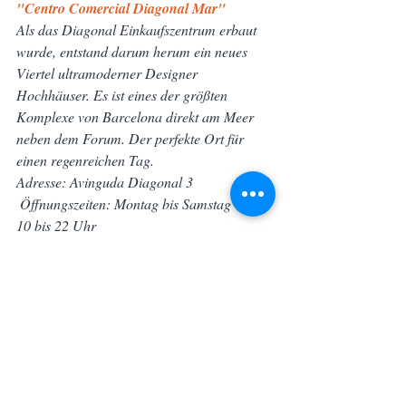
"Centro Comercial Diagonal Mar"
Als das Diagonal Einkaufszentrum erbaut 
wurde, entstand darum herum ein neues 
Viertel ultramoderner Designer 
Hochhäuser. Es ist eines der größten 
Komplexe von Barcelona direkt am Meer 
neben dem Forum. Der perfekte Ort für 
einen regenreichen Tag.
Adresse: Avinguda Diagonal 3
 Öffnungszeiten: Montag bis Samstag von 
10 bis 22 Uhr
 U-Bahn / Bus: U-Bahn: Maresme / Forum, 
Selva de Mar, Besos-Mar - Busse: 7, 36, 41, 
43, 141, N-6, N-8.
"
Centro Comercial Gran Via 2"
Dieses gigantische Einkaufszentrum an der 
Gran Via auf dem Weg zum Flughafen 
gehört zur Gemeinde l’Hospitalet de 
Llobregat. Der weitläufige angelegte 