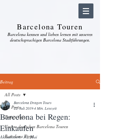
Barcelona Touren
Barcelona kennen und lieben lernen mit unseren
deutschsprachigen Barcelona Stadtführungen.
Beitrag
All Posts
Barcelona Dragon Tours
All Posts
22. Juli 2019
4 Min. Lesezeit
Barcelona bei Regen:
Touren Info
Einkaufen
Unsere deutschen Barcelona Touren
Barcelona Tipps
Aktualisiert:
10. Mai