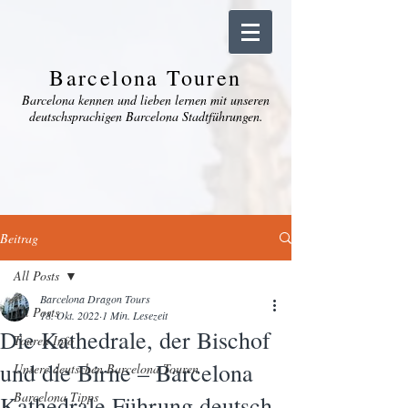
Barcelona Touren
Barcelona kennen und lieben lernen mit unseren
deutschsprachigen Barcelona Stadtführungen.
Beitrag
All Posts
Barcelona Dragon Tours
All Posts
18. Okt. 2022
1 Min. Lesezeit
Die Kathedrale, der Bischof
Touren Info
und die Birne – Barcelona
Unsere deutschen Barcelona Touren
Barcelona Tipps
Kathedrale Führung deutsch