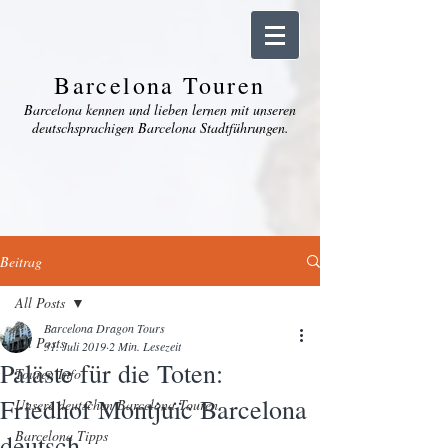
Barcelona Touren
Barcelona kennen und lieben lernen mit unseren
deutschsprachigen Barcelona Stadtführungen.
Beitrag
All Posts
Barcelona Dragon Tours
All Posts
31. Juli 2019
2 Min. Lesezeit
Paläste für die Toten:
Touren Info
Friedhof Montjuïc Barcelona
Unsere deutschen Barcelona Touren
Barcelona Tipps
deutsch