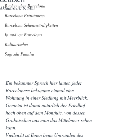
Bücher über Barcelona
Aktualisiert:
9. Mai
Barcelona Extratouren
Barcelona Sehenswürdigkeiten
In und um Barcelona
Kulinarisches
Sagrada Família
Ein bekannter Spruch hier lautet, jeder 
Barcelonese bekomme einmal eine 
Wohnung in einer Siedlung mit Meerblick. 
Gemeint ist damit natürlich der Friedhof 
hoch oben auf dem Montjuïc, von dessen 
Grabnischen aus man das Mittelmeer sehen 
kann.
Vielleicht ist Ihnen beim Umrunden des 