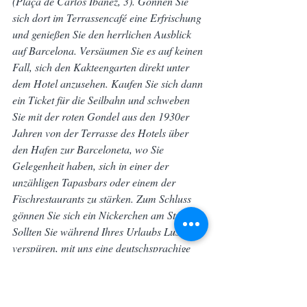
(Plaça de Carlos Ibáñez, 3). Gönnen Sie 
sich dort im Terrassencafé eine Erfrischung 
und genießen Sie den herrlichen Ausblick 
auf Barcelona. Versäumen Sie es auf keinen 
Fall, sich den Kakteengarten direkt unter 
dem Hotel anzusehen. Kaufen Sie sich dann 
ein Ticket für die Seilbahn und schweben 
Sie mit der roten Gondel aus den 1930er 
Jahren von der Terrasse des Hotels über 
den Hafen zur Barceloneta, wo Sie 
Gelegenheit haben, sich in einer der 
unzähligen Tapasbars oder einem der 
Fischrestaurants zu stärken. Zum Schluss 
gönnen Sie sich ein Nickerchen am Strand.
Sollten Sie während Ihres Urlaubs Lust 
verspüren, mit uns eine deutschsprachige 
Tour durch Barcelona zu machen, geben 
Sie uns einen Funk. Reservieren ist leicht. 
Schmökern Sie durch unser Angebot und 