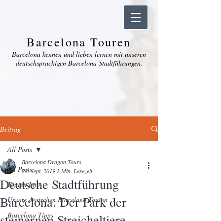
Barcelona Touren
Barcelona kennen und lieben lernen mit unseren
deutschsprachigen Barcelona Stadtführungen.
Beitrag
All Posts
Barcelona Dragon Tours
All Posts
28. Sept. 2019
2 Min. Lesezeit
Deutsche Stadtführung
Touren Info
Barcelona: Der Park der
Unsere deutschen Barcelona Touren
Barcelona Tipps
steinernen Streicheltiere