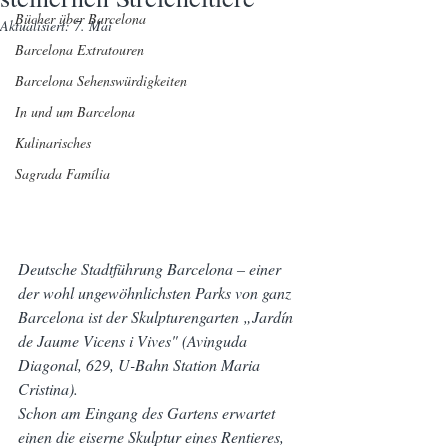
Bücher über Barcelona
Aktualisiert:
7. Mai
Barcelona Extratouren
Barcelona Sehenswürdigkeiten
In und um Barcelona
Kulinarisches
Sagrada Família
Deutsche Stadtführung Barcelona – einer 
der wohl ungewöhnlichsten Parks von ganz 
Barcelona ist der Skulpturengarten „Jardín 
de Jaume Vicens i Vives" (Avinguda 
Diagonal, 629, U-Bahn Station Maria 
Cristina).
Schon am Eingang des Gartens erwartet 
einen die eiserne Skulptur eines Rentieres, 