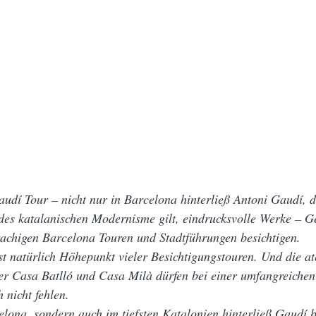
dí Tour – nicht nur in Barcelona hinterließ Antoni Gaudí, d
des katalanischen Modernisme gilt, eindrucksvolle Werke – G
rachigen Barcelona Touren und Stadtführungen besichtigen.
st natürlich Höhepunkt vieler Besichtigungstouren. Und die 
er Casa Batlló und Casa Milà dürfen bei einer umfangreichen
 nicht fehlen.
elona, sondern auch im tiefsten Katalonien hinterließ Gaudí 