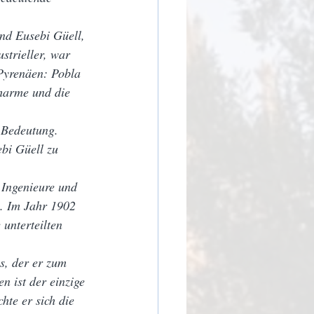
nd Eusebi Güell, 
strieller, war 
Pyrenäen: Pobla 
Charme und die 
 Bedeutung. 
ebi Güell zu 
 Ingenieure und 
. Im Jahr 1902 
 unterteilten 
s, der er zum 
n ist der einzige 
hte er sich die 