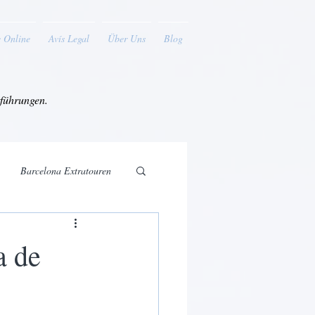
 Online
Avís Legal
Über Uns
Blog
tführungen.
Barcelona Extratouren
a de