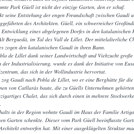
te Park Güell ist nicht der einzige Garten, den er schuf.
kt seine Entstehung der engen Freundschaft zwischen Gaudí u
efährten des Architekten. Güell, ein schwerreicher Großindu
e Entwicklung eines abgelegenen Dorfes in den katalanischen 
 Alt Berguedà, im Tal des Vall de Lillet. Der mittelalterliche 
es zogen den katalanischen Gaudí in ihren Bann.
bla de Lillet dank seiner Landwirtschaft und Viehzucht große
 der Industrialisierung, wurde es dank der Initiative von Eus
zentrum, das sich in der Wollindustrie hervortat.
 zog Gaudí nach Pobla de Lillet, wo er eine Berghütte für die
nen von Catllaràs baute, die zu Güells Unternehmen gehörten
nzigartiges Chalet, das sich durch einen in mehrere Stockwerke
.
halts in der Region wohnte Gaudí im Haus der Familie Artiga
en Garten schenkte. Dieser vom Park Güell beeinflusste Garte
Architekt entworfen hat. Mit einer ausgeklügelten Struktur mac