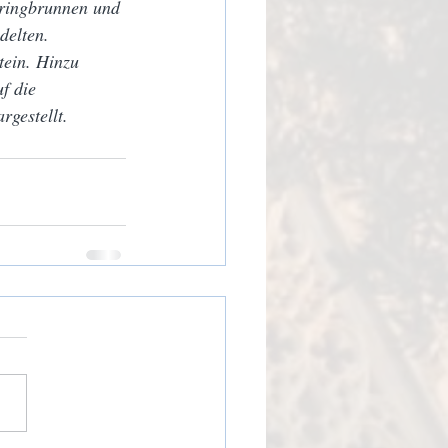
pringbrunnen und 
delten.
tein. Hinzu 
f die 
rgestellt.