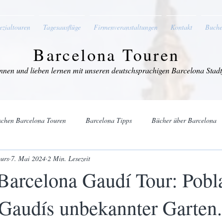
ezialtouren
Tagesausflüge
Firmenveranstaltungen
Kontakt
Buche
Barcelona Touren
nnen und lieben lernen mit unseren deutschsprachigen Barcelona Stad
schen Barcelona Touren
Barcelona Tipps
Bücher über Barcelona
urs
7. Mai 2024
2 Min. Lesezeit
 und um Barcelona
Kulinarisches
Sagrada Família
Barcelona Gaudí Tour: Pobl
d Gaudís unbekannter Garten.