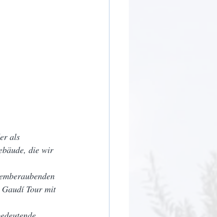
er als 
ebäude, die wir 
atemberaubenden 
 Gaudí Tour mit 
bedeutende 