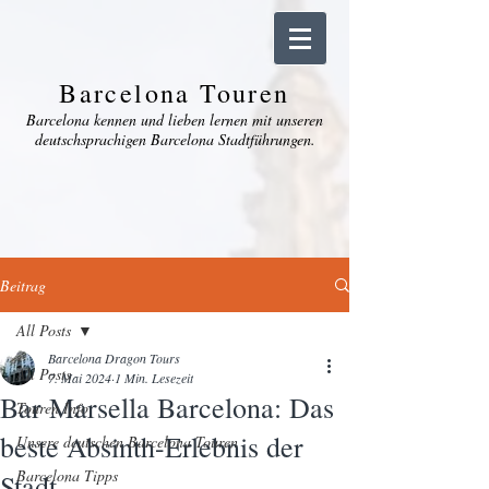
Barcelona Touren
Barcelona kennen und lieben lernen mit unseren
deutschsprachigen Barcelona Stadtführungen.
Beitrag
All Posts
Barcelona Dragon Tours
All Posts
7. Mai 2024
1 Min. Lesezeit
Bar Marsella Barcelona: Das
Touren Info
beste Absinth-Erlebnis der
Unsere deutschen Barcelona Touren
Barcelona Tipps
Stadt