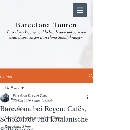
Barcelona Touren
Barcelona kennen und lieben lernen mit unseren
deutschsprachigen Barcelona Stadtführungen.
Beitrag
All Posts
Barcelona Dragon Tours
All Posts
26. Juli 2019
3 Min. Lesezeit
Barcelona bei Regen: Cafés,
Touren Info
Schokolade und katalanische
Unsere deutschen Barcelona Touren
Barcelona Tipps
Süßspeisen